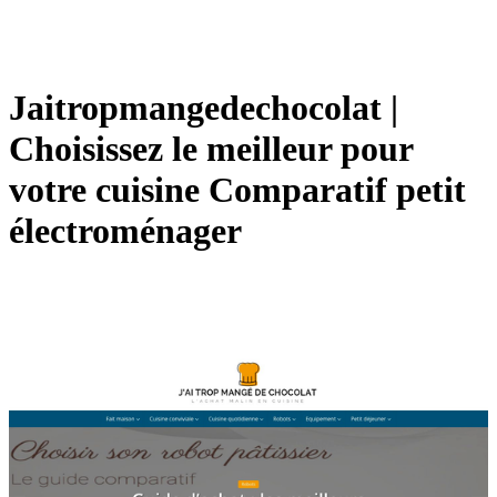
Jait­ropman­gedechoco­lat |
Choisissez le meilleur pour
votre cuisine Comparatif petit
électroména­ger